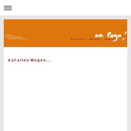
"Gehe Wege,
die noch niemand ging,
damit du Spuren hinterlässt . . ."
A u f a l l e n W e g e n . . .
der visuellen Kommunikation begleite ich Sie. Der Kunde steht dabei im
Mit
telpunkt. Gemeinsam
mit Ihnen werden andsprechende, intelligente und überzeugende
Gestaltungslösungen von der
Idee
bis zur Umsetzung entwickelt.
Dabei versuche ich, neue kreative Ansätze, die Aufmerksamkeit erregen,
mit unkonventionellen
Methoden zu erarbeiten. Flexibilität, Ideenreichtum und langjährige
Erfahrung als selbstständige
Dipl.-Kommunikationsdesignerin (FH) zeichnen meine Arbeit aus.
Ich übernehme sowohl die Ausarbeitung kompletter
Kommunikationsstrategien als auch die
individuelle grafische Gestaltung einzelner Printmedien. Es gilt, Ihrem