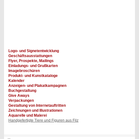
Unternehmen, Ihrer Marke
oder Ihrem Produkt ein unverwechselbares Profil zu verleihen. Jedes
Medium wird daher als Teil
des Gesamtauftrittes konzipiert, so dass ein eiprägsames
Erscheinungsbild mit hohem Wieder-
erkennungswert entsteht.
Katja Schulze
Logo- und Signetentwicklung
Geschäftsausstattungen
Flyer, Prospekte, Mailings
Einladungs- und Grußkarten
Imagebroschüren
Produkt- und Kunstkataloge
Kalender
Anzeigen- und Plakatkampagnen
Buchgestaltung
Give Aways
Verpackungen
Gestaltung von Internetauftritten
Zeichnungen und Illustrationen
Aquarelle und Malerei
Handgefertigte Tiere und Figuren aus Filz